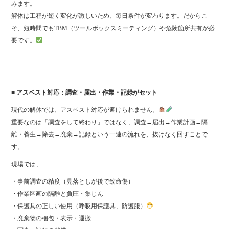
みます。
解体は工程が短く変化が激しいため、毎日条件が変わります。だからこ
そ、短時間でもTBM（ツールボックスミーティング）や危険箇所共有が必
要です。
■ アスベスト対応：調査・届出・作業・記録がセット
現代の解体では、アスベスト対応が避けられません。
重要なのは「調査をして終わり」ではなく、調査→届出→作業計画→隔
離・養生→除去→廃棄→記録という一連の流れを、抜けなく回すことで
す。
現場では、
・事前調査の精度（見落としが後で致命傷）
・作業区画の隔離と負圧・集じん
・保護具の正しい使用（呼吸用保護具、防護服）
・廃棄物の梱包・表示・運搬