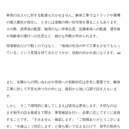
車両の出入りに対する配慮も欠かせません。解体工事ではトラックや重機
の搬入搬出が発生し、ときには道幅の狭い住宅地を通ることもあります。
その際、誘導員の配置、無理のない停車位置、近隣車両への配慮、通学路
や高齢者の通行への注意など、細かな判断が求められます。
現場都合だけで動くのではなく、『地域の生活の中で工事をさせてもらっ
ている』という意識を持てるかどうかが、信頼の分かれ道になります。
また、近隣からの問い合わせや苦情への初動対応は非常に重要です。解体
工事に対して不安を持つ方の中には、最初から強い口調で話す人もいま
す。
しかし、そこで感情的に返してしまえば状況は悪化します。大切なのは、
まず相手の話を最後まで聞き、事実確認を行い、必要に応じてすぐに改善
することです。『すみません、確認します』『ご指摘ありがとうございま
す』『今後はこう対応します』と落ち着いて伝えるだけで、相手の気持ち